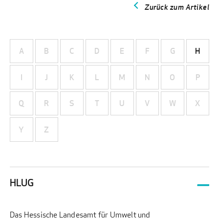
Zurück zum Artikel
A
B
C
D
E
F
G
H
I
J
K
L
M
N
O
P
Q
R
S
T
U
V
W
X
Y
Z
HLUG
Das Hessische Landesamt für Umwelt und